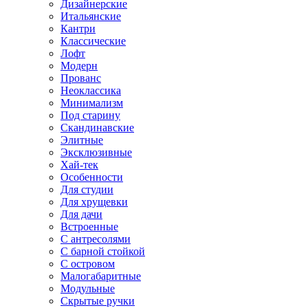
Дизайнерские
Итальянские
Кантри
Классические
Лофт
Модерн
Прованс
Неоклассика
Минимализм
Под старину
Скандинавские
Элитные
Эксклюзивные
Хай-тек
Особенности
Для студии
Для хрущевки
Для дачи
Встроенные
С антресолями
С барной стойкой
С островом
Малогабаритные
Модульные
Скрытые ручки