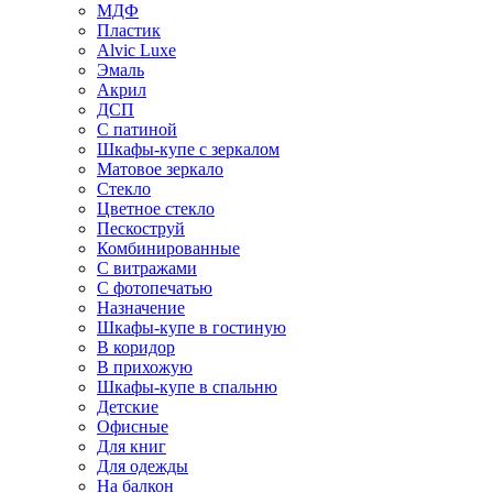
МДФ
Пластик
Alvic Luxe
Эмаль
Акрил
ДСП
С патиной
Шкафы-купе с зеркалом
Матовое зеркало
Стекло
Цветное стекло
Пескоструй
Комбинированные
С витражами
С фотопечатью
Назначение
Шкафы-купе в гостиную
В коридор
В прихожую
Шкафы-купе в спальню
Детские
Офисные
Для книг
Для одежды
На балкон