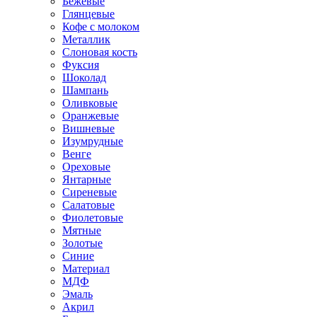
Бежевые
Глянцевые
Кофе с молоком
Металлик
Слоновая кость
Фуксия
Шоколад
Шампань
Оливковые
Оранжевые
Вишневые
Изумрудные
Венге
Ореховые
Янтарные
Сиреневые
Салатовые
Фиолетовые
Мятные
Золотые
Синие
Материал
МДФ
Эмаль
Акрил