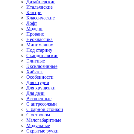
Дизайнерские
Итальянские
Кантри
Классические
Лофт
Модерн
Прованс
Неоклассика
Минимализм
Под старину
Скандинавские
Элитные
Эксклюзивные
Хай-тек
Особенности
Для студии
Для хрущевки
Для дачи
Встроенные
С антресолями
С барной стойкой
С островом
Малогабаритные
Модульные
Скрытые ручки