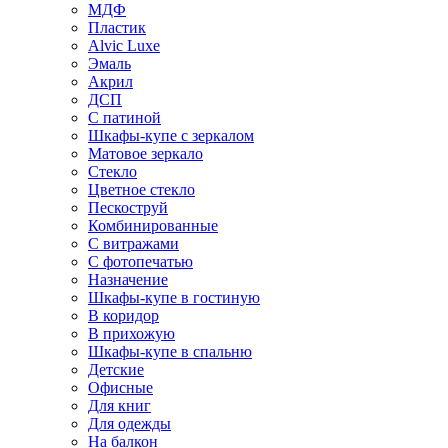
МДФ
Пластик
Alvic Luxe
Эмаль
Акрил
ДСП
С патиной
Шкафы-купе с зеркалом
Матовое зеркало
Стекло
Цветное стекло
Пескоструй
Комбинированные
С витражами
С фотопечатью
Назначение
Шкафы-купе в гостиную
В коридор
В прихожую
Шкафы-купе в спальню
Детские
Офисные
Для книг
Для одежды
На балкон