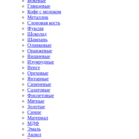
Бежевые
Глянцевые
Кофе с молоком
Металлик
Слоновая кость
Фуксия
Шоколад
Шампань
Оливковые
Оранжевые
Вишневые
Изумрудные
Венге
Ореховые
Янтарные
Сиреневые
Салатовые
Фиолетовые
Мятные
Золотые
Синие
Материал
МДФ
Эмаль
Акрил