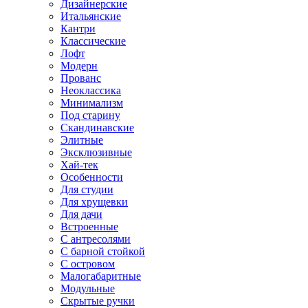
Дизайнерские
Итальянские
Кантри
Классические
Лофт
Модерн
Прованс
Неоклассика
Минимализм
Под старину
Скандинавские
Элитные
Эксклюзивные
Хай-тек
Особенности
Для студии
Для хрущевки
Для дачи
Встроенные
С антресолями
С барной стойкой
С островом
Малогабаритные
Модульные
Скрытые ручки