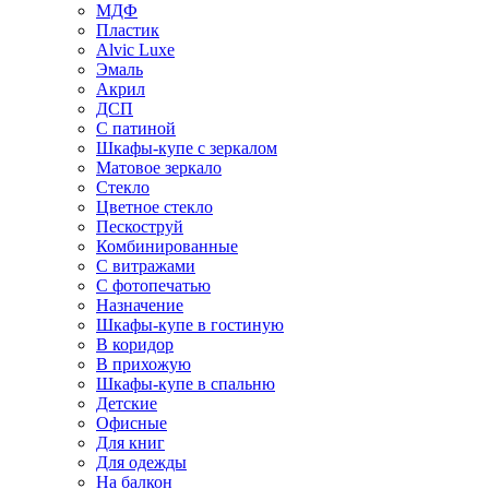
МДФ
Пластик
Alvic Luxe
Эмаль
Акрил
ДСП
С патиной
Шкафы-купе с зеркалом
Матовое зеркало
Стекло
Цветное стекло
Пескоструй
Комбинированные
С витражами
С фотопечатью
Назначение
Шкафы-купе в гостиную
В коридор
В прихожую
Шкафы-купе в спальню
Детские
Офисные
Для книг
Для одежды
На балкон