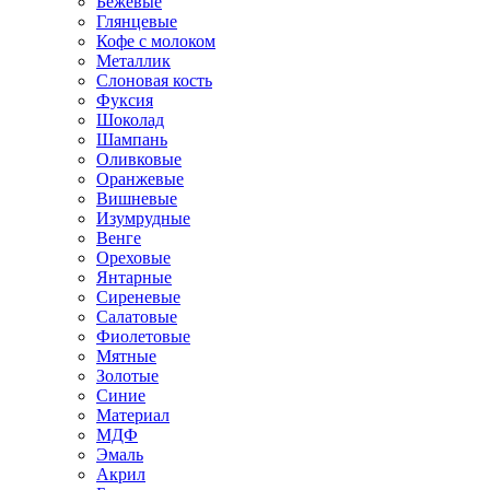
Бежевые
Глянцевые
Кофе с молоком
Металлик
Слоновая кость
Фуксия
Шоколад
Шампань
Оливковые
Оранжевые
Вишневые
Изумрудные
Венге
Ореховые
Янтарные
Сиреневые
Салатовые
Фиолетовые
Мятные
Золотые
Синие
Материал
МДФ
Эмаль
Акрил