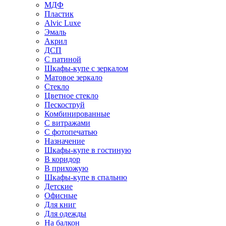
МДФ
Пластик
Alvic Luxe
Эмаль
Акрил
ДСП
С патиной
Шкафы-купе с зеркалом
Матовое зеркало
Стекло
Цветное стекло
Пескоструй
Комбинированные
С витражами
С фотопечатью
Назначение
Шкафы-купе в гостиную
В коридор
В прихожую
Шкафы-купе в спальню
Детские
Офисные
Для книг
Для одежды
На балкон