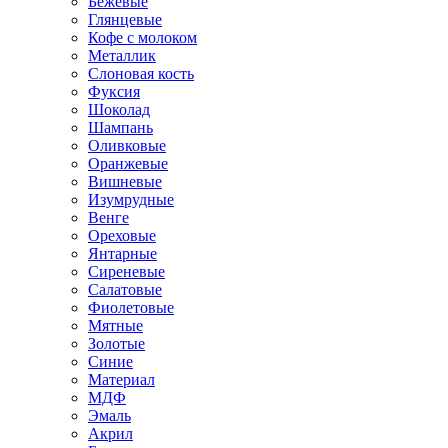
Бежевые
Глянцевые
Кофе с молоком
Металлик
Слоновая кость
Фуксия
Шоколад
Шампань
Оливковые
Оранжевые
Вишневые
Изумрудные
Венге
Ореховые
Янтарные
Сиреневые
Салатовые
Фиолетовые
Мятные
Золотые
Синие
Материал
МДФ
Эмаль
Акрил