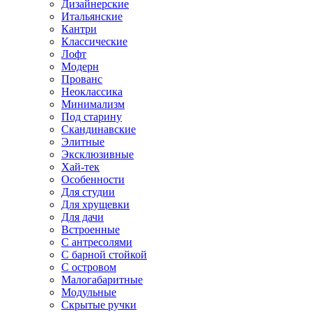
Дизайнерские
Итальянские
Кантри
Классические
Лофт
Модерн
Прованс
Неоклассика
Минимализм
Под старину
Скандинавские
Элитные
Эксклюзивные
Хай-тек
Особенности
Для студии
Для хрущевки
Для дачи
Встроенные
С антресолями
С барной стойкой
С островом
Малогабаритные
Модульные
Скрытые ручки