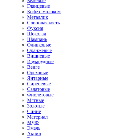
Бежевые
Глянцевые
Кофе с молоком
Металлик
Слоновая кость
Фуксия
Шоколад
Шампань
Оливковые
Оранжевые
Вишневые
Изумрудные
Венге
Ореховые
Янтарные
Сиреневые
Салатовые
Фиолетовые
Мятные
Золотые
Синие
Материал
МДФ
Эмаль
Акрил