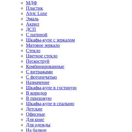
МДФ
Пластик
Alvic Luxe
Эмаль
Акрил
ДСП
С патиной
Шкафы-купе с зеркалом
Матовое зеркало
Стекло
Цветное стекло
Пескоструй
Комбинированные
С витражами
С фотопечатью
Назначение
Шкафы-купе в гостиную
В коридор
В прихожую
Шкафы-купе в спальню
Детские
Офисные
Для книг
Для одежды
На балкон