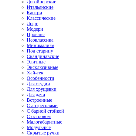
Дизайнерские
Итальянские
Кантри
Классические
Лофт
Модерн
Прованс
Неоклассика
Минимализм
Под старину
Скандинавские
Элитные
Эксклюзивные
Хай-тек
Особенности
Для студии
Для хрущевки
Для дачи
Встроенные
С антресолями
С барной стойкой
С островом
Малогабаритные
Модульные
Скрытые ручки