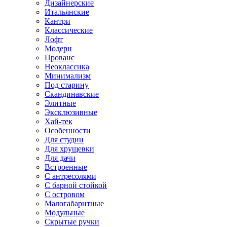
Дизайнерские
Итальянские
Кантри
Классические
Лофт
Модерн
Прованс
Неоклассика
Минимализм
Под старину
Скандинавские
Элитные
Эксклюзивные
Хай-тек
Особенности
Для студии
Для хрущевки
Для дачи
Встроенные
С антресолями
С барной стойкой
С островом
Малогабаритные
Модульные
Скрытые ручки