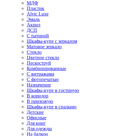
МДФ
Пластик
Alvic Luxe
Эмаль
Акрил
ДСП
С патиной
Шкафы-купе с зеркалом
Матовое зеркало
Стекло
Цветное стекло
Пескоструй
Комбинированные
С витражами
С фотопечатью
Назначение
Шкафы-купе в гостиную
В коридор
В прихожую
Шкафы-купе в спальню
Детские
Офисные
Для книг
Для одежды
На балкон