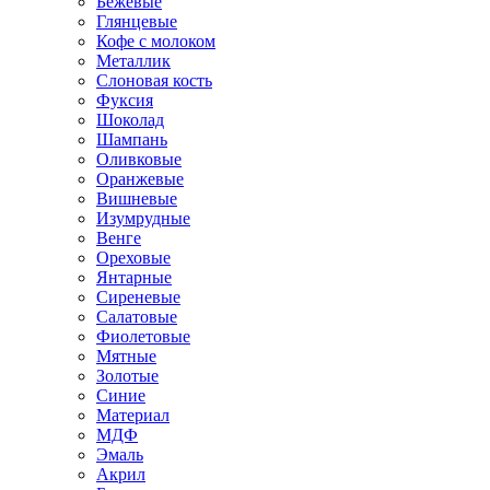
Бежевые
Глянцевые
Кофе с молоком
Металлик
Слоновая кость
Фуксия
Шоколад
Шампань
Оливковые
Оранжевые
Вишневые
Изумрудные
Венге
Ореховые
Янтарные
Сиреневые
Салатовые
Фиолетовые
Мятные
Золотые
Синие
Материал
МДФ
Эмаль
Акрил