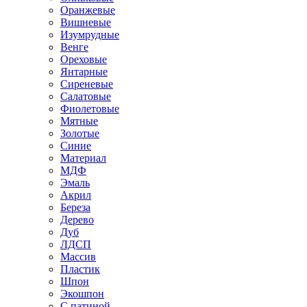
Оранжевые
Вишневые
Изумрудные
Венге
Ореховые
Янтарные
Сиреневые
Салатовые
Фиолетовые
Мятные
Золотые
Синие
Материал
МДФ
Эмаль
Акрил
Береза
Дерево
Дуб
ЛДСП
Массив
Пластик
Шпон
Экошпон
С патиной