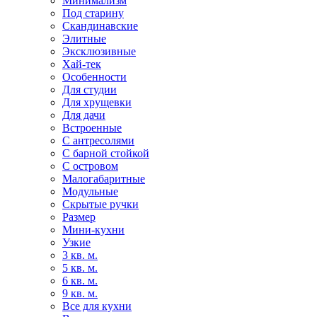
Минимализм
Под старину
Скандинавские
Элитные
Эксклюзивные
Хай-тек
Особенности
Для студии
Для хрущевки
Для дачи
Встроенные
С антресолями
С барной стойкой
С островом
Малогабаритные
Модульные
Скрытые ручки
Размер
Мини-кухни
Узкие
3 кв. м.
5 кв. м.
6 кв. м.
9 кв. м.
Все для кухни