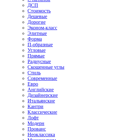
ДСП
Стоимость
Дешевые
Дорогие
Эконом-класс
Элитные
Форма
П-образные
Угловые
Прямые
Радиусные
Скошенные углы
Стиль
Современные
Евро
Английские
Дизайнерские
Итальянские
Кантри
Классические
Лофт
Модерн
Прованс
Неоклассика