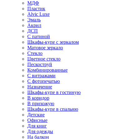
МДФ
Пластик
Alvic Luxe
Эмаль
Акрил
ДСП
С патиной
Шкафы-купе с зеркалом
Матовое зеркало
Стекло
Цветное стекло
Пескоструй
Комбинированные
С витражами
С фотопечатью
Назначение
Шкафы-купе в гостиную
В коридор
В прихожую
Шкафы-купе в спальню
Детские
Офисные
Для книг
Для одежды
На балкон