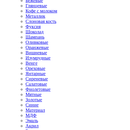
Бежевые
Глянцевые
Кофе с молоком
Металлик
Слоновая кость
Фуксия
Шоколад
Шампань
Оливковые
Оранжевые
Вишневые
Изумрудные
Венге
Ореховые
Янтарные
Сиреневые
Салатовые
Фиолетовые
Мятные
Золотые
Синие
Материал
МДФ
Эмаль
Акрил