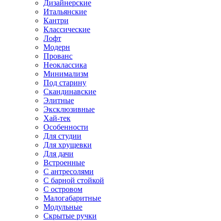
Дизайнерские
Итальянские
Кантри
Классические
Лофт
Модерн
Прованс
Неоклассика
Минимализм
Под старину
Скандинавские
Элитные
Эксклюзивные
Хай-тек
Особенности
Для студии
Для хрущевки
Для дачи
Встроенные
С антресолями
С барной стойкой
С островом
Малогабаритные
Модульные
Скрытые ручки