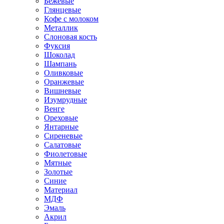
Бежевые
Глянцевые
Кофе с молоком
Металлик
Слоновая кость
Фуксия
Шоколад
Шампань
Оливковые
Оранжевые
Вишневые
Изумрудные
Венге
Ореховые
Янтарные
Сиреневые
Салатовые
Фиолетовые
Мятные
Золотые
Синие
Материал
МДФ
Эмаль
Акрил