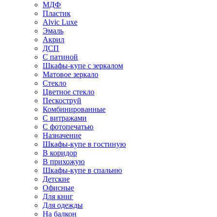
МДФ
Пластик
Alvic Luxe
Эмаль
Акрил
ДСП
С патиной
Шкафы-купе с зеркалом
Матовое зеркало
Стекло
Цветное стекло
Пескоструй
Комбинированные
С витражами
С фотопечатью
Назначение
Шкафы-купе в гостиную
В коридор
В прихожую
Шкафы-купе в спальню
Детские
Офисные
Для книг
Для одежды
На балкон