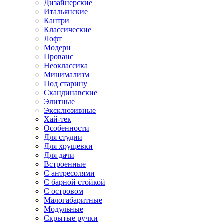
Дизайнерские
Итальянские
Кантри
Классические
Лофт
Модерн
Прованс
Неоклассика
Минимализм
Под старину
Скандинавские
Элитные
Эксклюзивные
Хай-тек
Особенности
Для студии
Для хрущевки
Для дачи
Встроенные
С антресолями
С барной стойкой
С островом
Малогабаритные
Модульные
Скрытые ручки