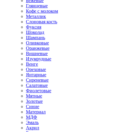
Бежевые
Глянцевые
Кофе с молоком
Металлик
Слоновая кость
Фуксия
Шоколад
Шампань
Оливковые
Оранжевые
Вишневые
Изумрудные
Венге
Ореховые
Янтарные
Сиреневые
Салатовые
Фиолетовые
Мятные
Золотые
Синие
Материал
МДФ
Эмаль
Акрил