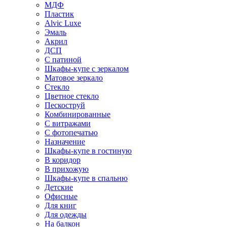
МДФ
Пластик
Alvic Luxe
Эмаль
Акрил
ДСП
С патиной
Шкафы-купе с зеркалом
Матовое зеркало
Стекло
Цветное стекло
Пескоструй
Комбинированные
С витражами
С фотопечатью
Назначение
Шкафы-купе в гостиную
В коридор
В прихожую
Шкафы-купе в спальню
Детские
Офисные
Для книг
Для одежды
На балкон