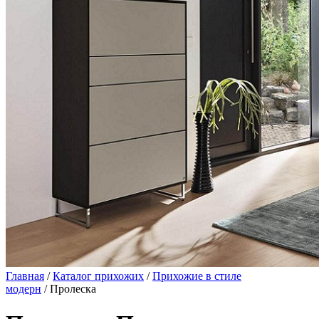
Главная
/
Каталог прихожих
/
Прихожие в стиле
модерн
/ Пролеска