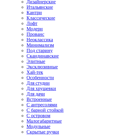
Дизайнерские
Итальянские
Кантри
Классические
Лофт
Модерн
Прованс
Неоклассика
Минимализм
Под старину
Скандинавские
Элитные
Эксклюзивные
Хай-тек
Особенности
Для студии
Для хрущевки
Для дачи
Встроенные
С антресолями
С барной стойкой
С островом
Малогабаритные
Модульные
Скрытые ручки