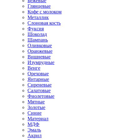
Бежевые
Глянцевые
Кофе с молоком
Металлик
Слоновая кость
Фуксия
Шоколад
Шампань
Оливковые
Оранжевые
Вишневые
Изумрудные
Венге
Ореховые
Янтарные
Сиреневые
Салатовые
Фиолетовые
Мятные
Золотые
Синие
Материал
МДФ
Эмаль
Акрил