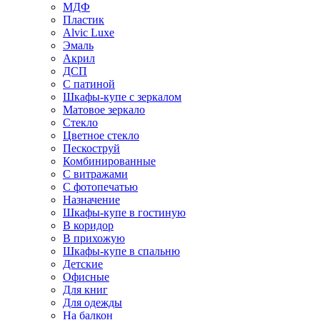
МДФ
Пластик
Alvic Luxe
Эмаль
Акрил
ДСП
С патиной
Шкафы-купе с зеркалом
Матовое зеркало
Стекло
Цветное стекло
Пескоструй
Комбинированные
С витражами
С фотопечатью
Назначение
Шкафы-купе в гостиную
В коридор
В прихожую
Шкафы-купе в спальню
Детские
Офисные
Для книг
Для одежды
На балкон