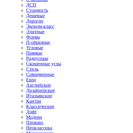
ДСП
Стоимость
Дешевые
Дорогие
Эконом-класс
Элитные
Форма
П-образные
Угловые
Прямые
Радиусные
Скошенные углы
Стиль
Современные
Евро
Английские
Дизайнерские
Итальянские
Кантри
Классические
Лофт
Модерн
Прованс
Неоклассика