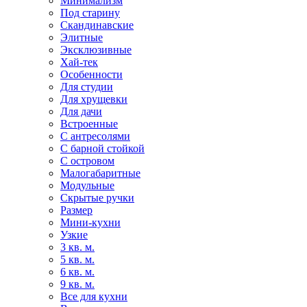
Минимализм
Под старину
Скандинавские
Элитные
Эксклюзивные
Хай-тек
Особенности
Для студии
Для хрущевки
Для дачи
Встроенные
С антресолями
С барной стойкой
С островом
Малогабаритные
Модульные
Скрытые ручки
Размер
Мини-кухни
Узкие
3 кв. м.
5 кв. м.
6 кв. м.
9 кв. м.
Все для кухни