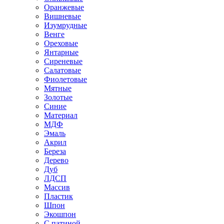
Оранжевые
Вишневые
Изумрудные
Венге
Ореховые
Янтарные
Сиреневые
Салатовые
Фиолетовые
Мятные
Золотые
Синие
Материал
МДФ
Эмаль
Акрил
Береза
Дерево
Дуб
ЛДСП
Массив
Пластик
Шпон
Экошпон
С патиной