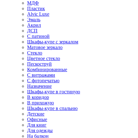
МДФ
Пластик
Alvic Luxe
Эмаль
Акрил
ДСП
С патиной
Шкафы-купе с зеркалом
Матовое зеркало
Стекло
Цветное стекло
Пескоструй
Комбинированные
С витражами
С фотопечатью
Назначение
Шкафы-купе в гостиную
В коридор
В прихожую
Шкафы-купе в спальню
Детские
Офисные
Для книг
Для одежды
На балкон