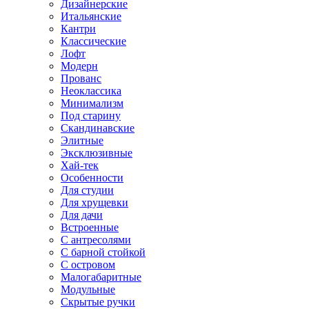
Дизайнерские
Итальянские
Кантри
Классические
Лофт
Модерн
Прованс
Неоклассика
Минимализм
Под старину
Скандинавские
Элитные
Эксклюзивные
Хай-тек
Особенности
Для студии
Для хрущевки
Для дачи
Встроенные
С антресолями
С барной стойкой
С островом
Малогабаритные
Модульные
Скрытые ручки