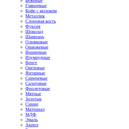
Бежевые
Глянцевые
Кофе с молоком
Металлик
Слоновая кость
Фуксия
Шоколад
Шампань
Оливковые
Оранжевые
Вишневые
Изумрудные
Венге
Ореховые
Янтарные
Сиреневые
Салатовые
Фиолетовые
Мятные
Золотые
Синие
Материал
МДФ
Эмаль
Акрил