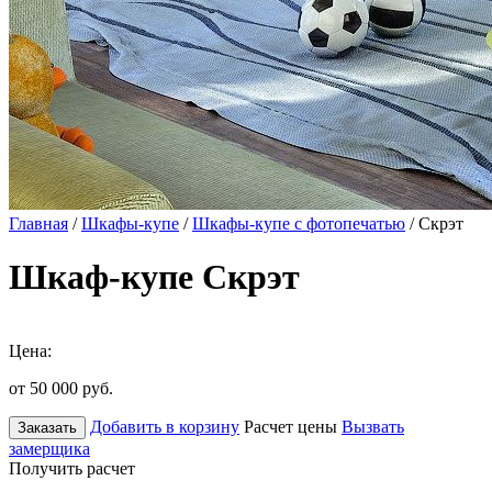
Главная
/
Шкафы-купе
/
Шкафы-купе с фотопечатью
/ Скрэт
Шкаф-купе Скрэт
Цена:
от 50 000
руб.
Добавить в корзину
Расчет цены
Вызвать
Заказать
замерщика
Получить расчет