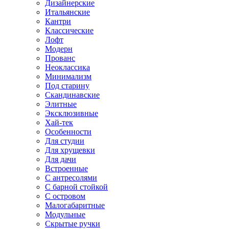
Дизайнерские
Итальянские
Кантри
Классические
Лофт
Модерн
Прованс
Неоклассика
Минимализм
Под старину
Скандинавские
Элитные
Эксклюзивные
Хай-тек
Особенности
Для студии
Для хрущевки
Для дачи
Встроенные
С антресолями
С барной стойкой
С островом
Малогабаритные
Модульные
Скрытые ручки