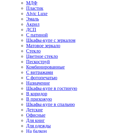
МДФ
Пластик
Alvic Luxe
Эмаль
Акрил
ДСП
С патиной
Шкафы-купе с зеркалом
Матовое зеркало
Стекло
Цветное стекло
Пескоструй
Комбинированные
С витражами
С фотопечатью
Назначение
Шкафы-купе в гостиную
В коридор
В прихожую
Шкафы-купе в спальню
Детские
Офисные
Для книг
Для одежды
На балкон