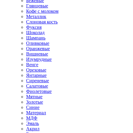
Бежевые
Глянцевые
Кофе с молоком
Металлик
Слоновая кость
Фуксия
Шоколад
Шампань
Оливковые
Оранжевые
Вишневые
Изумрудные
Венге
Ореховые
Янтарные
Сиреневые
Салатовые
Фиолетовые
Мятные
Золотые
Синие
Материал
МДФ
Эмаль
Акрил