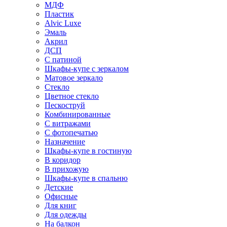
МДФ
Пластик
Alvic Luxe
Эмаль
Акрил
ДСП
С патиной
Шкафы-купе с зеркалом
Матовое зеркало
Стекло
Цветное стекло
Пескоструй
Комбинированные
С витражами
С фотопечатью
Назначение
Шкафы-купе в гостиную
В коридор
В прихожую
Шкафы-купе в спальню
Детские
Офисные
Для книг
Для одежды
На балкон