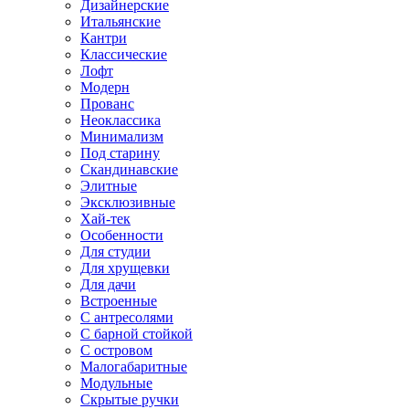
Дизайнерские
Итальянские
Кантри
Классические
Лофт
Модерн
Прованс
Неоклассика
Минимализм
Под старину
Скандинавские
Элитные
Эксклюзивные
Хай-тек
Особенности
Для студии
Для хрущевки
Для дачи
Встроенные
С антресолями
С барной стойкой
С островом
Малогабаритные
Модульные
Скрытые ручки