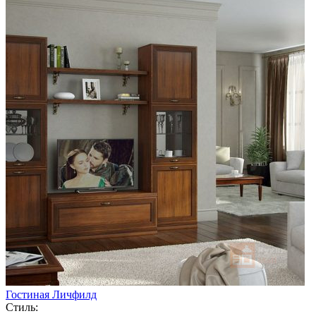
Гостиная Личфилд
Стиль: