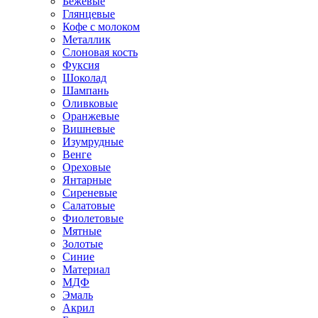
Бежевые
Глянцевые
Кофе с молоком
Металлик
Слоновая кость
Фуксия
Шоколад
Шампань
Оливковые
Оранжевые
Вишневые
Изумрудные
Венге
Ореховые
Янтарные
Сиреневые
Салатовые
Фиолетовые
Мятные
Золотые
Синие
Материал
МДФ
Эмаль
Акрил