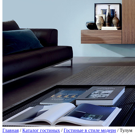
Главная
/
Каталог гостиных
/
Гостиные в стиле модерн
/ Тулум