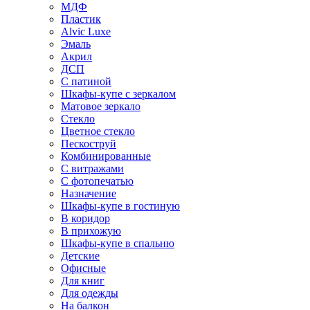
МДФ
Пластик
Alvic Luxe
Эмаль
Акрил
ДСП
С патиной
Шкафы-купе с зеркалом
Матовое зеркало
Стекло
Цветное стекло
Пескоструй
Комбинированные
С витражами
С фотопечатью
Назначение
Шкафы-купе в гостиную
В коридор
В прихожую
Шкафы-купе в спальню
Детские
Офисные
Для книг
Для одежды
На балкон