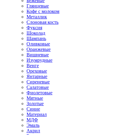
Бежевые
Глянцевые
Кофе с молоком
Металлик
Слоновая кость
Фуксия
Шоколад
Шампань
Оливковые
Оранжевые
Вишневые
Изумрудные
Венге
Ореховые
Янтарные
Сиреневые
Салатовые
Фиолетовые
Мятные
Золотые
Синие
Материал
МДФ
Эмаль
Акрил