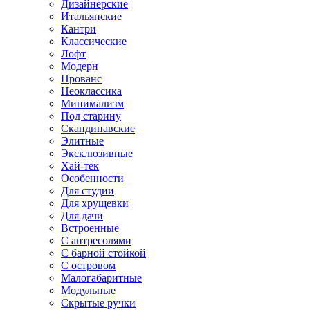
Дизайнерские
Итальянские
Кантри
Классические
Лофт
Модерн
Прованс
Неоклассика
Минимализм
Под старину
Скандинавские
Элитные
Эксклюзивные
Хай-тек
Особенности
Для студии
Для хрущевки
Для дачи
Встроенные
С антресолями
С барной стойкой
С островом
Малогабаритные
Модульные
Скрытые ручки