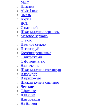
МДФ
Пластик
Alvic Luxe
Эмаль
Акрил
ДСП
С патиной
Шкафы-купе с зеркалом
Матовое зеркало
Стекло
Цветное стекло
Пескоструй
Комбинированные
С витражами
С фотопечатью
Назначение
Шкафы-купе в гостиную
В коридор
В прихожую
Шкафы-купе в спальню
Детские
Офисные
Для книг
Для одежды
На балкон