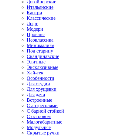
Дизайнерские
Итальянские
Кантри
Классические
Лофт
Модерн
Прованс
Неоклассика
Минимализм
Под старину
Скандинавские
Элитные
Эксклюзивные
Хай-тек
Особенности
Для студии
Для хрущевки
Для дачи
Встроенные
С антресолями
С барной стойкой
С островом
Малогабаритные
Модульные
Скрытые ручки