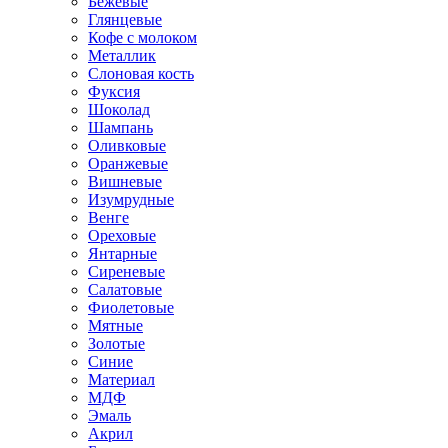
Бежевые
Глянцевые
Кофе с молоком
Металлик
Слоновая кость
Фуксия
Шоколад
Шампань
Оливковые
Оранжевые
Вишневые
Изумрудные
Венге
Ореховые
Янтарные
Сиреневые
Салатовые
Фиолетовые
Мятные
Золотые
Синие
Материал
МДФ
Эмаль
Акрил