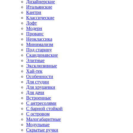
Дизайнерские
Итальянские
Кантри
Классические
Лофт
Модерн
Прованс
Неоклассика
Минимализм
Под старину
Скандинавские
Элитные
Эксклюзивные
Хай-тек
Особенности
Для студии
Для хрущевки
Для дачи
Встроенные
С антресолями
С барной стойкой
С островом
Малогабаритные
Модульные
Скрытые ручки