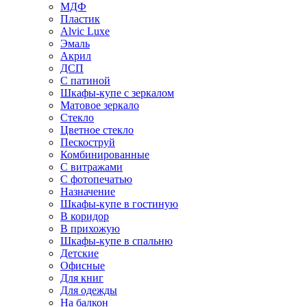
МДФ
Пластик
Alvic Luxe
Эмаль
Акрил
ДСП
С патиной
Шкафы-купе с зеркалом
Матовое зеркало
Стекло
Цветное стекло
Пескоструй
Комбинированные
С витражами
С фотопечатью
Назначение
Шкафы-купе в гостиную
В коридор
В прихожую
Шкафы-купе в спальню
Детские
Офисные
Для книг
Для одежды
На балкон