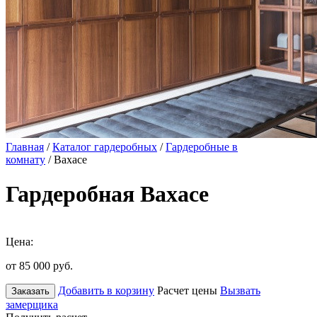
Главная
/
Каталог гардеробных
/
Гардеробные в
комнату
/ Вахасе
Гардеробная Вахасе
Цена:
от 85 000
руб.
Добавить в корзину
Расчет цены
Вызвать
Заказать
замерщика