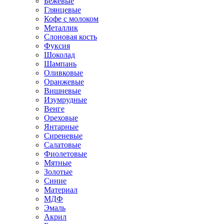
Бежевые
Глянцевые
Кофе с молоком
Металлик
Слоновая кость
Фуксия
Шоколад
Шампань
Оливковые
Оранжевые
Вишневые
Изумрудные
Венге
Ореховые
Янтарные
Сиреневые
Салатовые
Фиолетовые
Мятные
Золотые
Синие
Материал
МДФ
Эмаль
Акрил