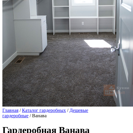
Главная
/
Каталог гардеробных
/
Дешевые
гардеробные
/ Ванава
Гардеробная Ванава