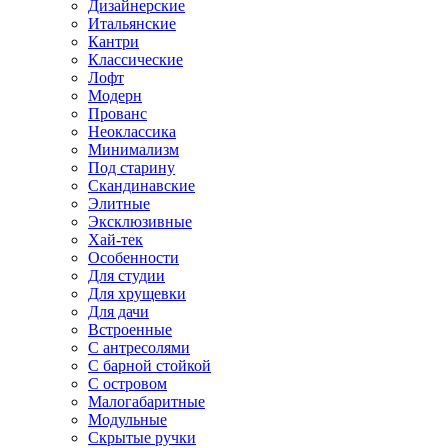
Дизайнерские
Итальянские
Кантри
Классические
Лофт
Модерн
Прованс
Неоклассика
Минимализм
Под старину
Скандинавские
Элитные
Эксклюзивные
Хай-тек
Особенности
Для студии
Для хрущевки
Для дачи
Встроенные
С антресолями
С барной стойкой
С островом
Малогабаритные
Модульные
Скрытые ручки