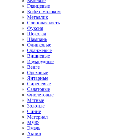
Бежевые
Глянцевые
Кофе с молоком
Металлик
Слоновая кость
Фуксия
Шоколад
Шампань
Оливковые
Оранжевые
Вишневые
Изумрудные
Венге
Ореховые
Янтарные
Сиреневые
Салатовые
Фиолетовые
Мятные
Золотые
Синие
Материал
МДФ
Эмаль
Акрил