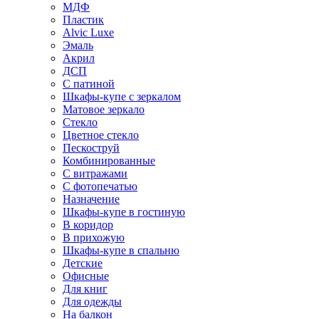
МДФ
Пластик
Alvic Luxe
Эмаль
Акрил
ДСП
С патиной
Шкафы-купе с зеркалом
Матовое зеркало
Стекло
Цветное стекло
Пескоструй
Комбинированные
С витражами
С фотопечатью
Назначение
Шкафы-купе в гостиную
В коридор
В прихожую
Шкафы-купе в спальню
Детские
Офисные
Для книг
Для одежды
На балкон