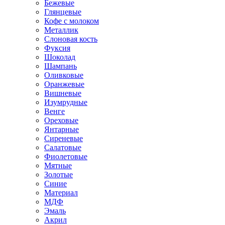
Бежевые
Глянцевые
Кофе с молоком
Металлик
Слоновая кость
Фуксия
Шоколад
Шампань
Оливковые
Оранжевые
Вишневые
Изумрудные
Венге
Ореховые
Янтарные
Сиреневые
Салатовые
Фиолетовые
Мятные
Золотые
Синие
Материал
МДФ
Эмаль
Акрил