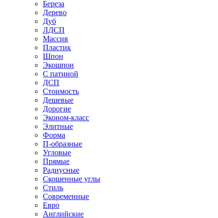
Береза
Дерево
Дуб
ЛДСП
Массив
Пластик
Шпон
Экошпон
С патиной
ДСП
Стоимость
Дешевые
Дорогие
Эконом-класс
Элитные
Форма
П-образные
Угловые
Прямые
Радиусные
Скошенные углы
Стиль
Современные
Евро
Английские