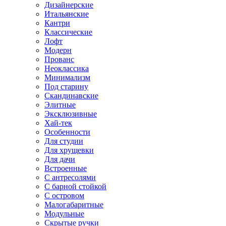
Дизайнерские
Итальянские
Кантри
Классические
Лофт
Модерн
Прованс
Неоклассика
Минимализм
Под старину
Скандинавские
Элитные
Эксклюзивные
Хай-тек
Особенности
Для студии
Для хрущевки
Для дачи
Встроенные
С антресолями
С барной стойкой
С островом
Малогабаритные
Модульные
Скрытые ручки