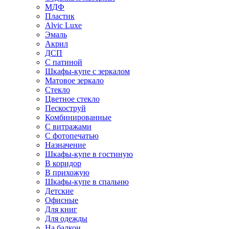
МДФ
Пластик
Alvic Luxe
Эмаль
Акрил
ДСП
С патиной
Шкафы-купе с зеркалом
Матовое зеркало
Стекло
Цветное стекло
Пескоструй
Комбинированные
С витражами
С фотопечатью
Назначение
Шкафы-купе в гостиную
В коридор
В прихожую
Шкафы-купе в спальню
Детские
Офисные
Для книг
Для одежды
На балкон