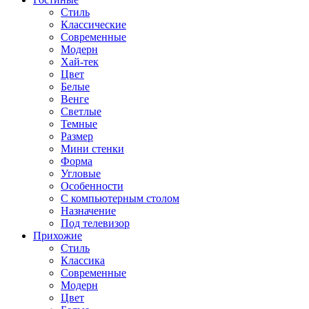
Стиль
Классические
Современные
Модерн
Хай-тек
Цвет
Белые
Венге
Светлые
Темные
Размер
Мини стенки
Форма
Угловые
Особенности
С компьютерным столом
Назначение
Под телевизор
Прихожие
Стиль
Классика
Современные
Модерн
Цвет