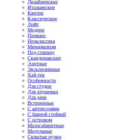
Дизайнерские
Итальянские
Кантри
Классические
Лофт
Модерн
Прованс
Неоклассика
Минимализм
Под старину
Скандинавские
Элитные
Эксклюзивные
Хай-тек
Особенности
Для студии
Для хрущевки
Для дачи
Встроенные
С антресолями
С барной стойкой
С островом
Малогабаритные
Модульные
Скрытые ручки