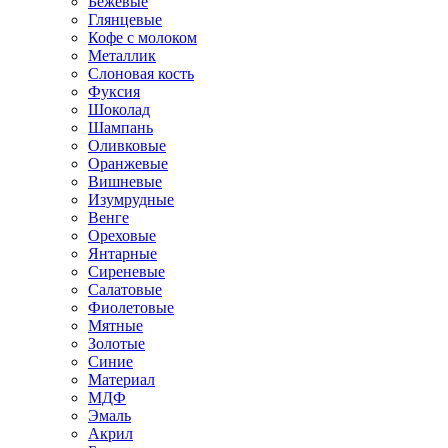
Бежевые
Глянцевые
Кофе с молоком
Металлик
Слоновая кость
Фуксия
Шоколад
Шампань
Оливковые
Оранжевые
Вишневые
Изумрудные
Венге
Ореховые
Янтарные
Сиреневые
Салатовые
Фиолетовые
Мятные
Золотые
Синие
Материал
МДФ
Эмаль
Акрил