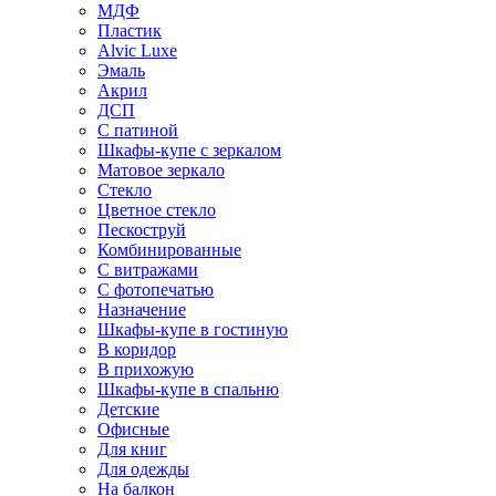
МДФ
Пластик
Alvic Luxe
Эмаль
Акрил
ДСП
С патиной
Шкафы-купе с зеркалом
Матовое зеркало
Стекло
Цветное стекло
Пескоструй
Комбинированные
С витражами
С фотопечатью
Назначение
Шкафы-купе в гостиную
В коридор
В прихожую
Шкафы-купе в спальню
Детские
Офисные
Для книг
Для одежды
На балкон