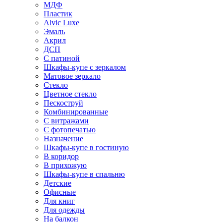
МДФ
Пластик
Alvic Luxe
Эмаль
Акрил
ДСП
С патиной
Шкафы-купе с зеркалом
Матовое зеркало
Стекло
Цветное стекло
Пескоструй
Комбинированные
С витражами
С фотопечатью
Назначение
Шкафы-купе в гостиную
В коридор
В прихожую
Шкафы-купе в спальню
Детские
Офисные
Для книг
Для одежды
На балкон