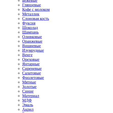
Бежевые
Глянцевые
Кофе с молоком
Металлик
Слоновая кость
Фуксия
Шоколад
Шампань
Оливковые
Оранжевые
Вишневые
Изумрудные
Венге
Ореховые
Янтарные
Сиреневые
Салатовые
Фиолетовые
Мятные
Золотые
Синие
Материал
МДФ
Эмаль
Акрил