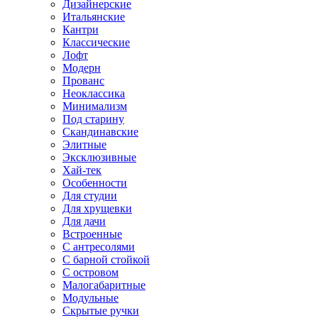
Дизайнерские
Итальянские
Кантри
Классические
Лофт
Модерн
Прованс
Неоклассика
Минимализм
Под старину
Скандинавские
Элитные
Эксклюзивные
Хай-тек
Особенности
Для студии
Для хрущевки
Для дачи
Встроенные
С антресолями
С барной стойкой
С островом
Малогабаритные
Модульные
Скрытые ручки