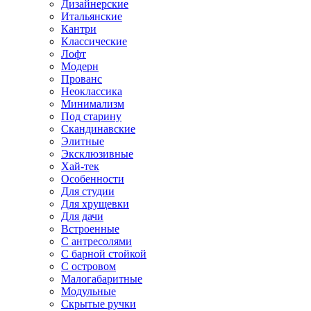
Дизайнерские
Итальянские
Кантри
Классические
Лофт
Модерн
Прованс
Неоклассика
Минимализм
Под старину
Скандинавские
Элитные
Эксклюзивные
Хай-тек
Особенности
Для студии
Для хрущевки
Для дачи
Встроенные
С антресолями
С барной стойкой
С островом
Малогабаритные
Модульные
Скрытые ручки