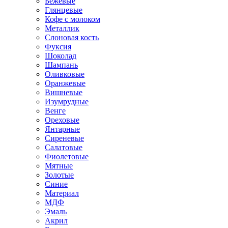
Бежевые
Глянцевые
Кофе с молоком
Металлик
Слоновая кость
Фуксия
Шоколад
Шампань
Оливковые
Оранжевые
Вишневые
Изумрудные
Венге
Ореховые
Янтарные
Сиреневые
Салатовые
Фиолетовые
Мятные
Золотые
Синие
Материал
МДФ
Эмаль
Акрил