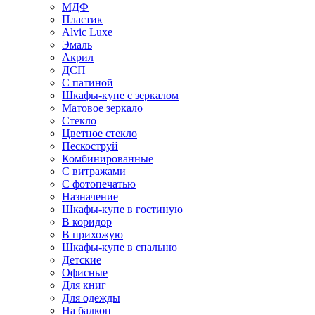
МДФ
Пластик
Alvic Luxe
Эмаль
Акрил
ДСП
С патиной
Шкафы-купе с зеркалом
Матовое зеркало
Стекло
Цветное стекло
Пескоструй
Комбинированные
С витражами
С фотопечатью
Назначение
Шкафы-купе в гостиную
В коридор
В прихожую
Шкафы-купе в спальню
Детские
Офисные
Для книг
Для одежды
На балкон