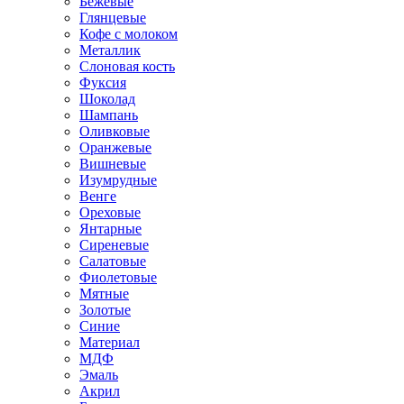
Бежевые
Глянцевые
Кофе с молоком
Металлик
Слоновая кость
Фуксия
Шоколад
Шампань
Оливковые
Оранжевые
Вишневые
Изумрудные
Венге
Ореховые
Янтарные
Сиреневые
Салатовые
Фиолетовые
Мятные
Золотые
Синие
Материал
МДФ
Эмаль
Акрил