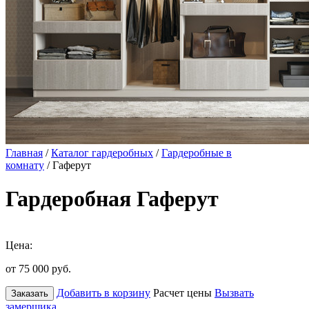
Главная
/
Каталог гардеробных
/
Гардеробные в
комнату
/ Гаферут
Гардеробная Гаферут
Цена:
от 75 000
руб.
Добавить в корзину
Расчет цены
Вызвать
Заказать
замерщика