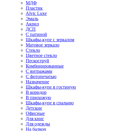
МДФ
Пластик
Alvic Luxe
Эмаль
Акрил
ДСП
С патиной
Шкафы-купе с зеркалом
Матовое зеркало
Стекло
Цветное стекло
Пескоструй
Комбинированные
С витражами
С фотопечатью
Назначение
Шкафы-купе в гостиную
В коридор
В прихожую
Шкафы-купе в спальню
Детские
Офисные
Для книг
Для одежды
На балкон