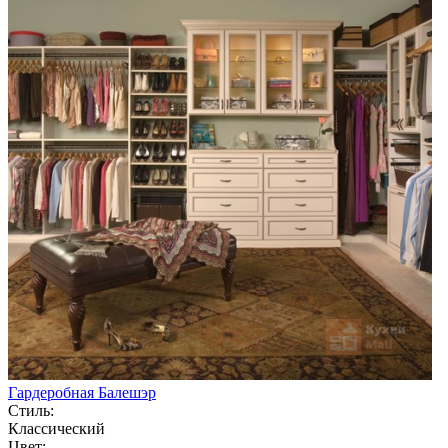
Гардеробная Балешэр
Стиль:
Классический
Цвет: