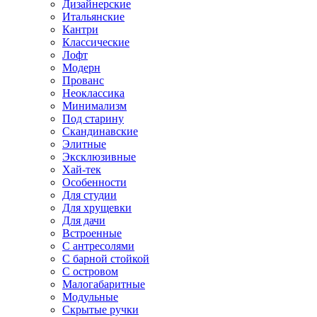
Дизайнерские
Итальянские
Кантри
Классические
Лофт
Модерн
Прованс
Неоклассика
Минимализм
Под старину
Скандинавские
Элитные
Эксклюзивные
Хай-тек
Особенности
Для студии
Для хрущевки
Для дачи
Встроенные
С антресолями
С барной стойкой
С островом
Малогабаритные
Модульные
Скрытые ручки