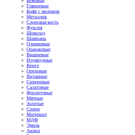
Бежевые
Глянцевые
Кофе с молоком
Металлик
Слоновая кость
Фуксия
Шоколад
Шампань
Оливковые
Оранжевые
Вишневые
Изумрудные
Венге
Ореховые
Янтарные
Сиреневые
Салатовые
Фиолетовые
Мятные
Золотые
Синие
Материал
МДФ
Эмаль
Акрил