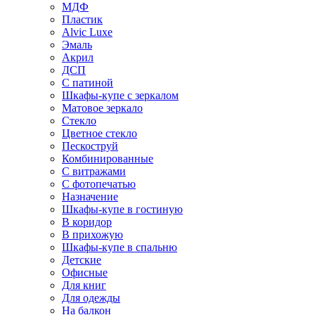
МДФ
Пластик
Alvic Luxe
Эмаль
Акрил
ДСП
С патиной
Шкафы-купе с зеркалом
Матовое зеркало
Стекло
Цветное стекло
Пескоструй
Комбинированные
С витражами
С фотопечатью
Назначение
Шкафы-купе в гостиную
В коридор
В прихожую
Шкафы-купе в спальню
Детские
Офисные
Для книг
Для одежды
На балкон