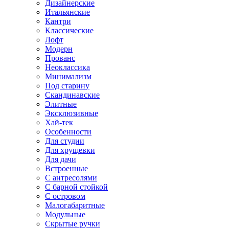
Дизайнерские
Итальянские
Кантри
Классические
Лофт
Модерн
Прованс
Неоклассика
Минимализм
Под старину
Скандинавские
Элитные
Эксклюзивные
Хай-тек
Особенности
Для студии
Для хрущевки
Для дачи
Встроенные
С антресолями
С барной стойкой
С островом
Малогабаритные
Модульные
Скрытые ручки