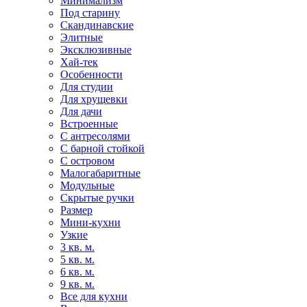
Минимализм
Под старину
Скандинавские
Элитные
Эксклюзивные
Хай-тек
Особенности
Для студии
Для хрущевки
Для дачи
Встроенные
С антресолями
С барной стойкой
С островом
Малогабаритные
Модульные
Скрытые ручки
Размер
Мини-кухни
Узкие
3 кв. м.
5 кв. м.
6 кв. м.
9 кв. м.
Все для кухни