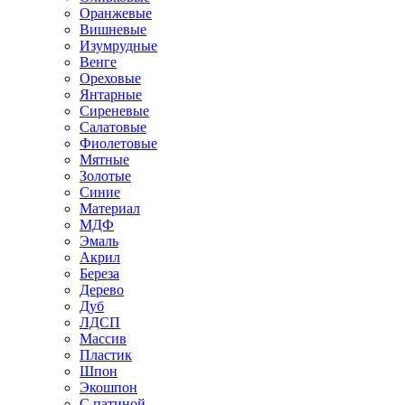
Оранжевые
Вишневые
Изумрудные
Венге
Ореховые
Янтарные
Сиреневые
Салатовые
Фиолетовые
Мятные
Золотые
Синие
Материал
МДФ
Эмаль
Акрил
Береза
Дерево
Дуб
ЛДСП
Массив
Пластик
Шпон
Экошпон
С патиной