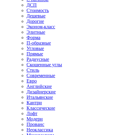
ДСП
Стоимость
Дешевые
Дорогие
Эконом-класс
Элитные
Форма
П-образные
Угловые
Прямые
Радиусные
Скошенные углы
Стиль
Современные
Евро
Английские
Дизайнерские
Итальянские
Кантри
Классические
Лофт
Модерн
Прованс
Неоклассика